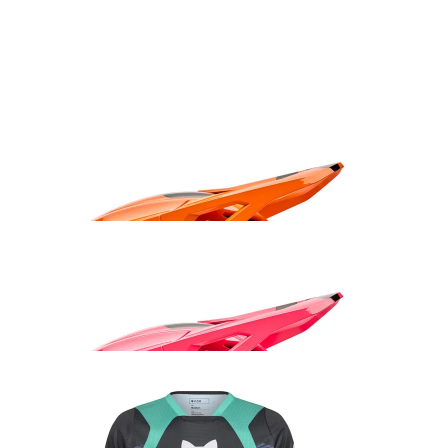
Fox Main Core prillid oranžikas kollane
35.99
€
Fox V1 Shield kiiver oranž
235.99
€
Fox V1 Roosa kiiver
229.99
€
Fox 180 Collect sõidusärk lilla