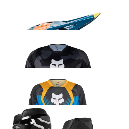
Fox V3 Tine kiiver
437.99
€
Fox 180 BNKR sõidusärk
45.99
€
Fox 180 Collect sõidusärk
45.99
€
Fox Instinct 2.0 saabas must