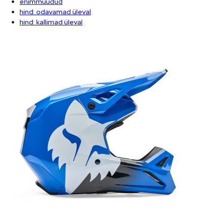
enimmüüdud
hind: odavamad üleval
hind: kallimad üleval