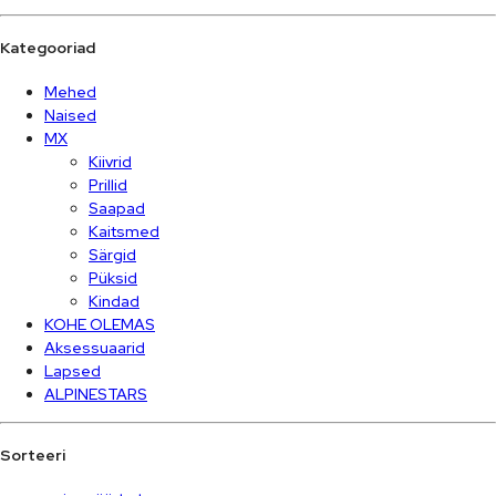
Kategooriad
Mehed
Naised
MX
Kiivrid
Prillid
Saapad
Kaitsmed
Särgid
Püksid
Kindad
KOHE OLEMAS
Aksessuaarid
Lapsed
ALPINESTARS
Sorteeri