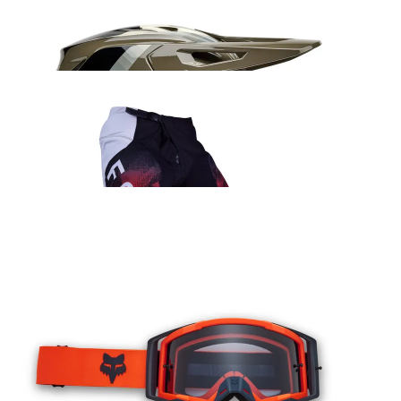
Fox V3 Fade kiiver
437.99
€
Fox 180 Kairos sõidupüksid punane
152.99
€
Fox Airspace Core prillid oranž
66.99
€