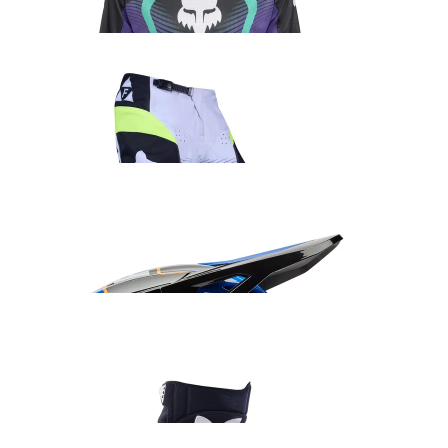
45.99
€
Fox 180 Collect sõidupüksid roheline/hall
152.99
€
Fox V1 Collect kiiver sinine/oranž
235.99
€
Fox Dirtpaw kindad must/valge
42.99
€