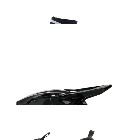
Fox 180 Bnkr kindad hall camo
32.99
€
Fox Airspace Seventy4 Core prillid punane
76.99
€
FOX V1 Must Camo
229.99
€
Fox Defend ADV saapad must
307.99
€