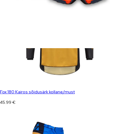
Fox 180 Kairos sõidusärk kollane/must
45.99
€
Fox 180 Collect sõidupüksid kollane/sinine