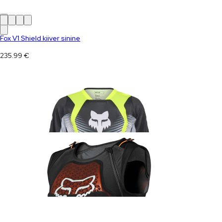
Fox V1 Shield kiiver sinine
235.99
€
Fox 180 Collect sõidusärk kollane/must
45.99
€
Fox Baseframe Pro D3O vest
209.99
€