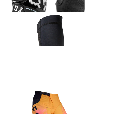
548.99
€
Fox Enduro küünarnukikaitsmed
85.99
€
Fox Airspace Core prillid hall
66.99
€
Fox 180 Kairos sõidupüksid kollane
152.99
€