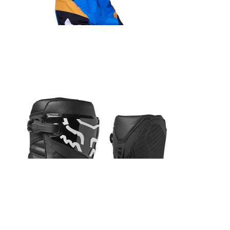
152.99
€
Fox Main Core Spark prillid
45.99
€
Fox Comp saabas must
285.99
€
Fox Airspace Core prillid kollane
66.99
€