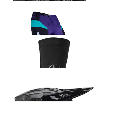
Fox 180 Collect sõidupüksid lilla
152.99
€
Fox Enduro Pro põlvekaitsmed
106.99
€
Fox V3 RS Carbon Solid kiiver
609.99
€