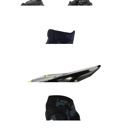
Fox Dirtpaw kindad must
42.99
€
Fox V1 Collect kiiver hall/roheline
235.99
€
Fox 180 BNKR sõidupüksid
152.99
€