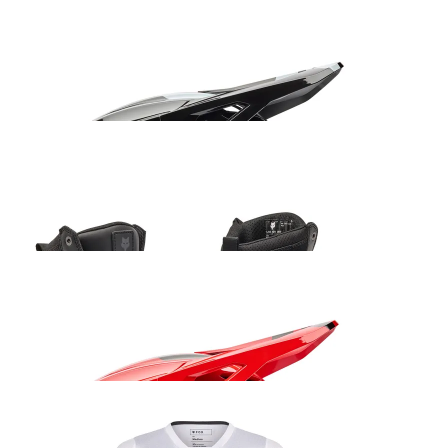
Fox V1 Shield kiiver must
235.99
€
Fox Ranger ADV saabas must
205.99
€
Fox V1 Shield kiiver punane
235.99
€