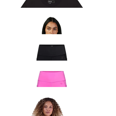
37.99
€
Fox Head naiste kapuutsiga pusa must/roosa
63.99
€
Fox Lady Motive retuusid must
94.99
€
Fox Lady Motive retuusid roosa
94.99
€
Fox Head naiste kapuutsiga pusa oranž
66.99
€