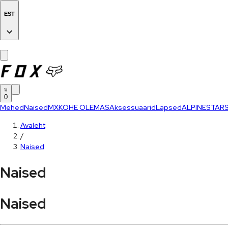
EST
0
Mehed
Naised
MX
KOHE OLEMAS
Aksessuaarid
Lapsed
ALPINESTAR
Avaleht
/
Naised
Naised
Naised