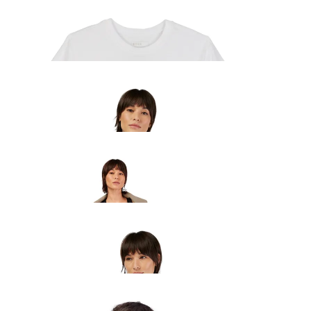
Fox Head naiste t-särk valge
30.99
€
Fox Wordmark naiste lühike särk
42.99
€
Fox Wordmarknaiste dressipüksid must
94.99
€
Fox Wordmark naiste pusa sinine
90.99
€