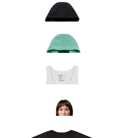
Fox Winners Circle naiste kapuutsiga pusa
81.99
€
Fox Wordmark naiste kapuutsiga pusa roheline
91.99
€
Fox Head naiste top
31.99
€
Fox Wordmark naiste kapuutsiga pusa must
94.99
€
Fox Bark naiste t-särk