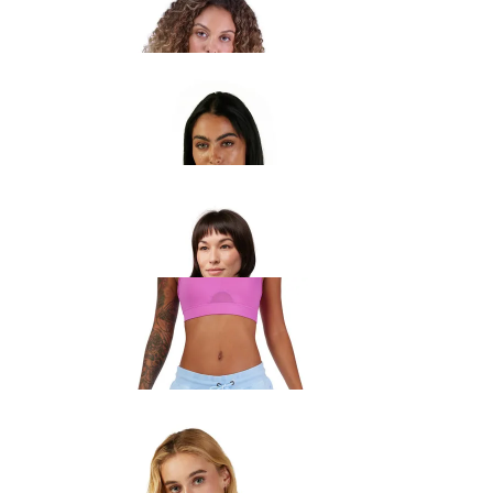
Fox Lady Circa 74 Crew pusa
81.99
€
Fox Absolute naiste t-särk must
35.99
€
Fox Wordmark naiste pusa must
90.99
€
Fox Wordmark naiste dressipüksid sinine
94.99
€
Fox Head naiste kapuutsiga pusa must
63.99
€