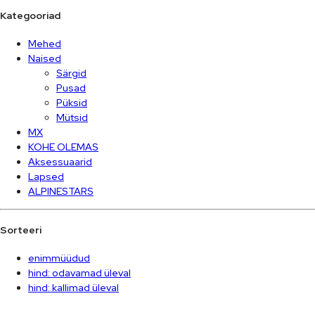
Kategooriad
Mehed
Naised
Särgid
Pusad
Püksid
Mütsid
MX
KOHE OLEMAS
Aksessuaarid
Lapsed
ALPINESTARS
Sorteeri
enimmüüdud
hind: odavamad üleval
hind: kallimad üleval