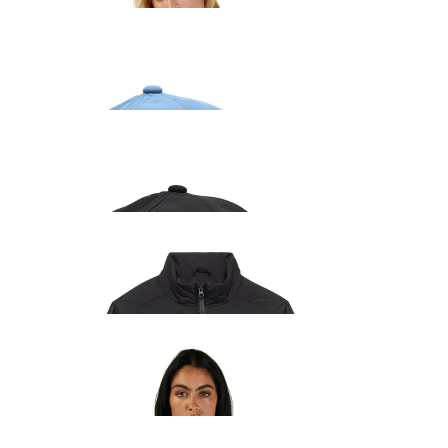
Absolute Tech naiste müts sinine
40.99
€
Absolute Tech naiste müts must
40.99
€
Ridgeway Lite naiste jope
132.99
€
Absolute naiste pusa must
74.99
€