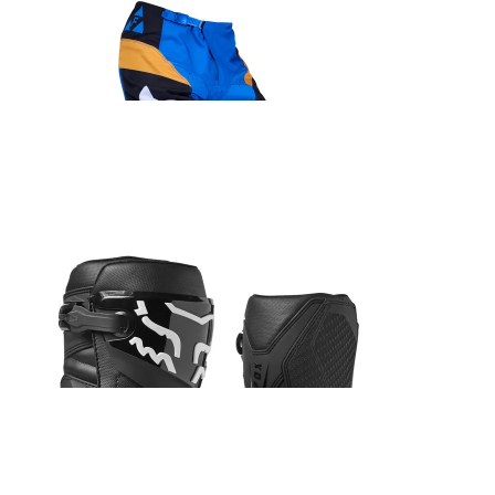
Fox 180 Collect sõidupüksid kollane/sinine
152.99
€
Fox Main Core Spark prillid
45.99
€
Fox Comp saabas must
285.99
€
Fox Airspace Core prillid kollane