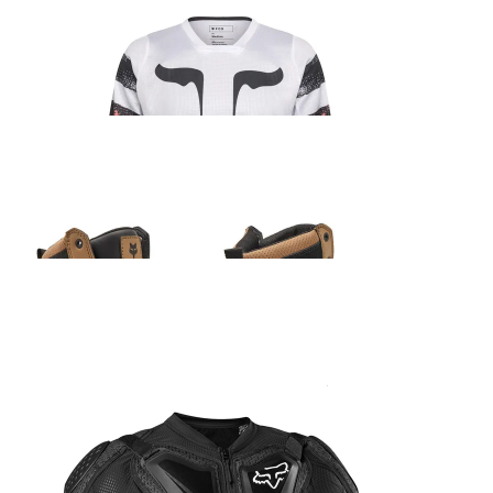
Fox 180 Kairos sõidusärk
45.99
€
Fox Ranger ADV saabas beež
205.99
€
Fox MX24 Airspace/Main Standard Tear Off 20-ne pakk
15.99
€
Fox Titan Sport kehakaitse