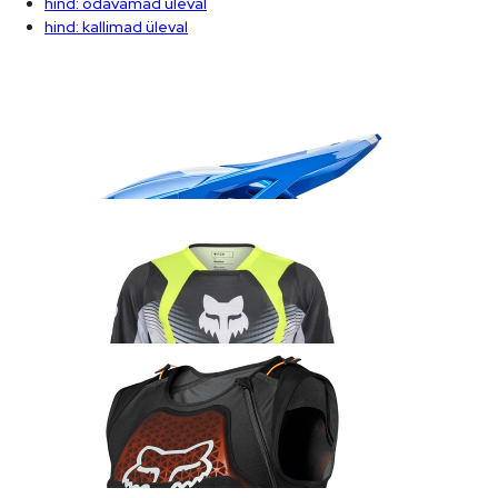
hind: odavamad üleval
hind: kallimad üleval
Fox V1 Shield kiiver sinine
235.99
€
Fox 180 Collect sõidusärk kollane/must
45.99
€
Fox Baseframe Pro D3O vest
209.99
€