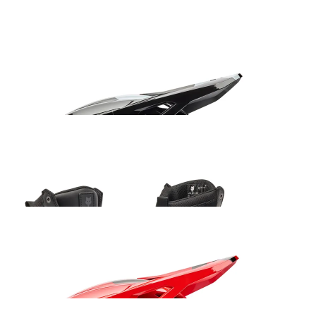
66.99
€
Fox V1 Shield kiiver must
235.99
€
Fox Ranger ADV saabas must
205.99
€
Fox V1 Shield kiiver punane
235.99
€