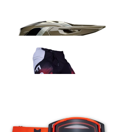
Fox V3 Fade kiiver
437.99
€
Fox 180 Kairos sõidupüksid punane
152.99
€
Fox Airspace Core prillid oranž
66.99
€