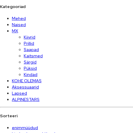
Kategooriad
Mehed
Naised
MX
Kiivrid
Prillid
Saapad
Kaitsmed
Särgid
Püksid
Kindad
KOHE OLEMAS
Aksessuaarid
Lapsed
ALPINESTARS
Sorteeri
enimmüüdud