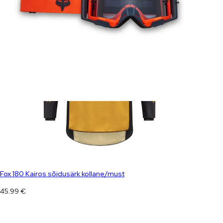
Fox 180 Kairos sõidusärk kollane/must
45.99
€