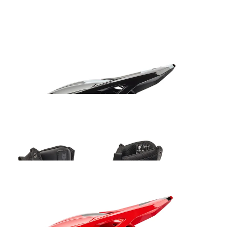
66.99
€
Fox V1 Shield kiiver must
235.99
€
Fox Ranger ADV saabas must
205.99
€
Fox V1 Shield kiiver punane
235.99
€