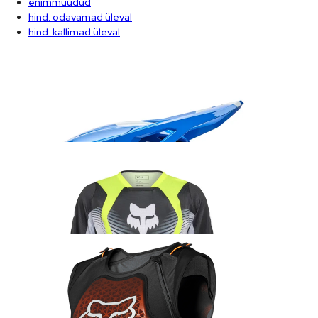
enimmüüdud
hind: odavamad üleval
hind: kallimad üleval
Fox V1 Shield kiiver sinine
235.99
€
Fox 180 Collect sõidusärk kollane/must
45.99
€
Fox Baseframe Pro D3O vest
209.99
€