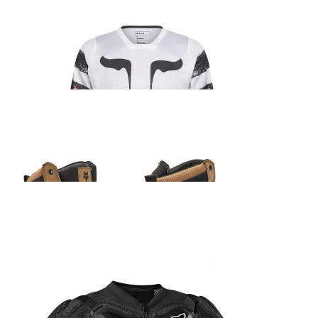
Fox 180 Kairos sõidusärk
45.99
€
Fox Ranger ADV saabas beež
205.99
€
Fox MX24 Airspace/Main Standard Tear Off 20-ne pakk
15.99
€