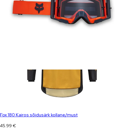
Fox 180 Kairos sõidusärk kollane/must
45.99
€