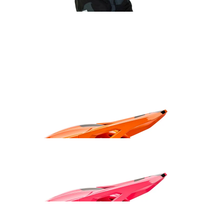
Fox Main Core prillid oranžikas kollane
35.99
€
Fox V1 Shield kiiver oranž
235.99
€
Fox V1 Roosa kiiver
229.99
€