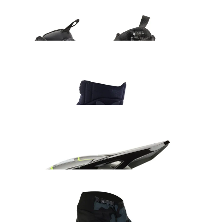
Fox Defend ADV saapad must
307.99
€
Fox Dirtpaw kindad must
42.99
€
Fox V1 Collect kiiver hall/roheline
235.99
€
Fox 180 BNKR sõidupüksid
152.99
€