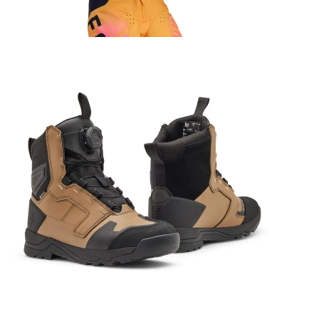
152.99
€
Fox Defend ADV saapad beež
307.99
€
Fox Eesti

Aimet Invest OÜ

Reg: 11131900

KMKR: EE101004552

Aadress: Nortsu tee 22, Rakvere

E-post: foxeesti@gmail.com

Tel: +372 57 870 100
Privaatsus
Tingimused