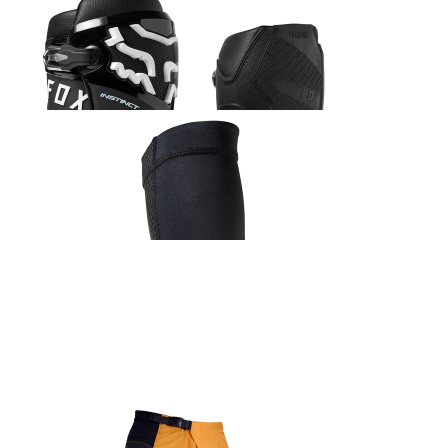
Fox Instinct 2.0 saabas must
548.99
€
Fox Enduro küünarnukikaitsmed
85.99
€
Fox Airspace Core prillid hall
66.99
€
Fox 180 Kairos sõidupüksid kollane