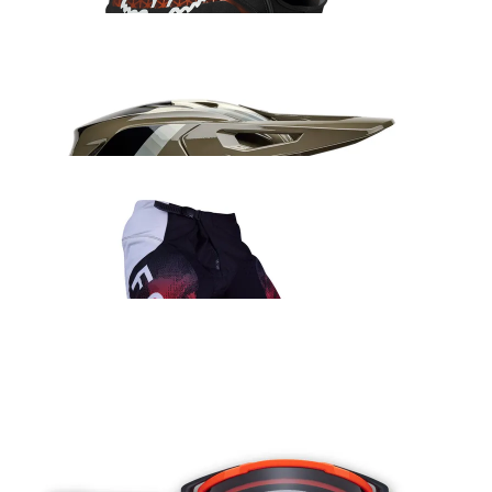
Fox V3 Fade kiiver
437.99
€
Fox 180 Kairos sõidupüksid punane
152.99
€
Fox Airspace Core prillid oranž
66.99
€