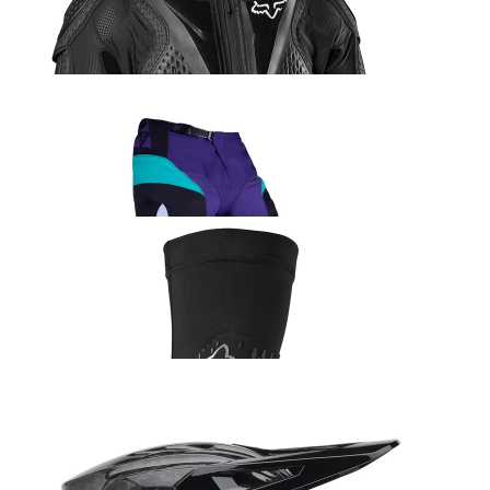
Fox Titan Sport kehakaitse
190.99
€
Fox 180 Collect sõidupüksid lilla
152.99
€
Fox Enduro Pro põlvekaitsmed
106.99
€
Fox V3 RS Carbon Solid kiiver
609.99
€