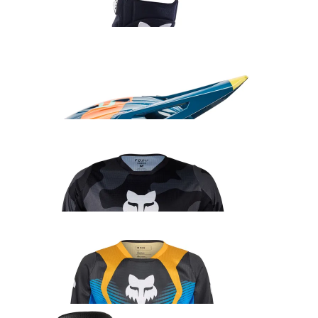
42.99
€
Fox V3 Tine kiiver
437.99
€
Fox 180 BNKR sõidusärk
45.99
€
Fox 180 Collect sõidusärk
45.99
€