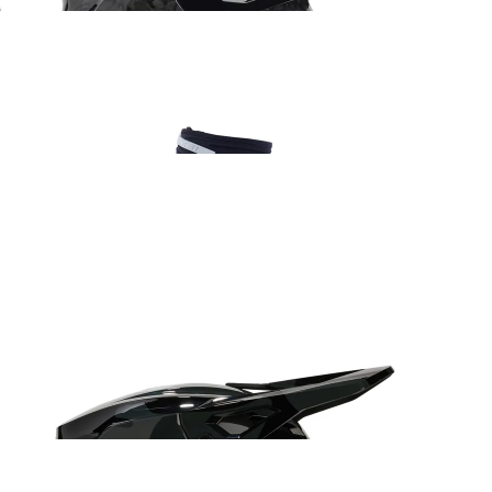
Fox 180 Bnkr kindad hall camo
32.99
€
Fox Airspace Seventy4 Core prillid punane
76.99
€
FOX V1 Must Camo
229.99
€