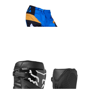
Fox 180 Collect sõidupüksid kollane/sinine
152.99
€
Fox Main Core Spark prillid
45.99
€
Fox Comp saabas must
285.99
€
Fox Airspace Core prillid kollane