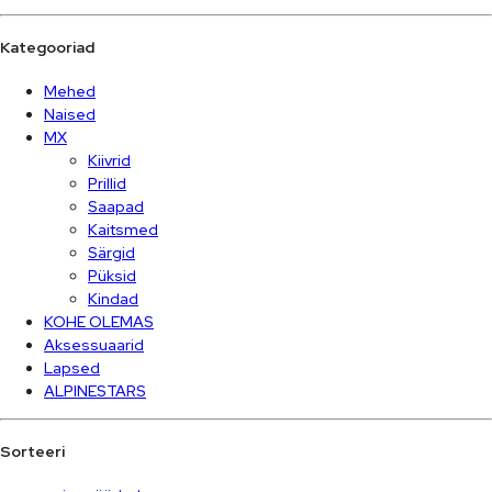
Kategooriad
Mehed
Naised
MX
Kiivrid
Prillid
Saapad
Kaitsmed
Särgid
Püksid
Kindad
KOHE OLEMAS
Aksessuaarid
Lapsed
ALPINESTARS
Sorteeri