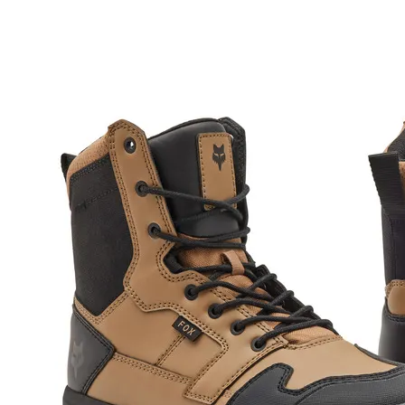
Fox Ranger ADV saabas beež
205.99
€
Miski pole võrreldav puhta seikluse tundega kruusal ja Ranger ADV
saapad võimendavad seda tunnet, tagades teile puhtaima
kogemuse stiili ja mugavusega sõites. Need on loodud matkarajal
toimima, pidades silmas kõndimismugavust, ning paelad tagavad
teie mugavuse ja stiili.
Suurus
42,5