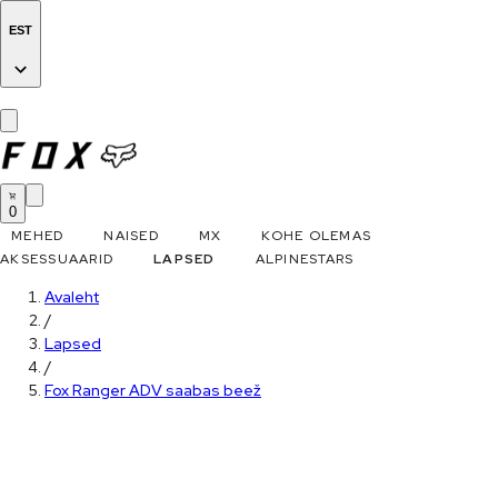
EST
0
MEHED
NAISED
MX
KOHE OLEMAS
AKSESSUAARID
LAPSED
ALPINESTARS
Avaleht
/
Lapsed
/
Fox Ranger ADV saabas beež