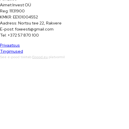
Aimet Invest OÜ

Reg: 11131900

KMKR: EE101004552

Aadress: Nortsu tee 22, Rakvere

E-post: foxeesti@gmail.com

Tel: +372 57 870 100
Privaatsus
Tingimused
See e-pood töötab
Epood.eu
platvormil