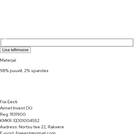
Lisa tellimusse
Materjal:
98% puuvill, 2% spandex
Fox Eesti

Aimet Invest OÜ

Reg: 11131900

KMKR: EE101004552

Aadress: Nortsu tee 22, Rakvere

E-post: foxeesti@gmail.com
