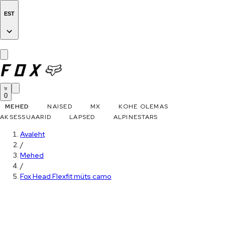
EST
0
MEHED
NAISED
MX
KOHE OLEMAS
AKSESSUAARID
LAPSED
ALPINESTARS
Avaleht
/
Mehed
/
Fox Head Flexfit müts camo