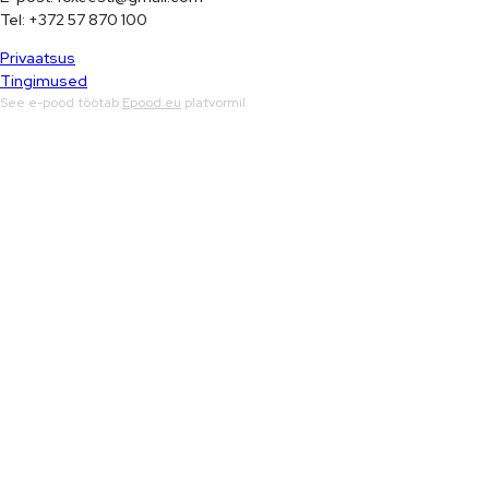
Tel: +372 57 870 100
Privaatsus
Tingimused
See e-pood töötab
Epood.eu
platvormil